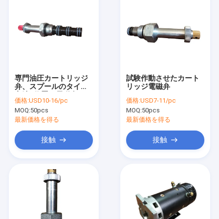
専門油圧カートリッジ
試験作動させたカート
弁、スプールのタイプ4
リッジ電磁弁
方法2位置の電磁弁
価格:
USD10-16/pc
価格:
USD7-11/pc
MOQ:
50pcs
MOQ:
50pcs
最新価格を得る
最新価格を得る
接触
接触
家
プロダクト
私達について