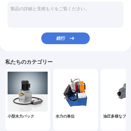
油圧カートリッジ弁
油圧電磁弁
油圧流れの制御弁
続行
油圧方向制御弁
油圧オイル タンク
私たちのカテゴリー
プラスチック油圧タンク
パワー・パック モーター
油圧ポンプ
単動水圧シリンダ
小型水力パック
水力の単位
油圧多様なブロ
二重代理の水圧シリンダ