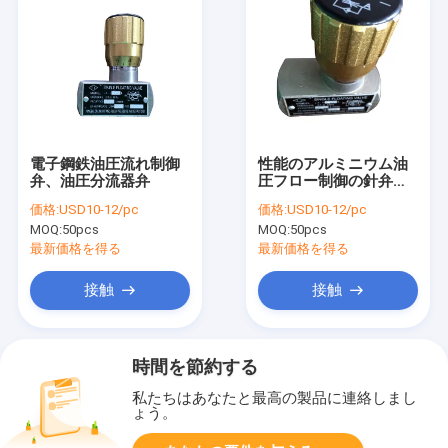
電子鋼鉄油圧流れ制御
性能のアルミニウム油
弁、油圧分流器弁
圧フロー制御の針弁
35Mpa G1/4」
価格:
USD10-12/pc
価格:
USD10-12/pc
MOQ:
50pcs
MOQ:
50pcs
最新価格を得る
最新価格を得る
接触
接触
時間を節約する
私たちはあなたと最高の製品に連絡しまし
ょう。