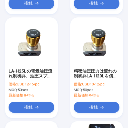
接触
接触
LA-H25Lの電気油圧流
精密油圧圧力は流れの
れ制御弁、油圧スプー
制御弁LA-H20Lを償っ
ル弁
た
価格:
USD12-15/pc
価格:
USD10-12/pc
MOQ:
50pcs
MOQ:
50pcs
最新価格を得る
最新価格を得る
接触
接触