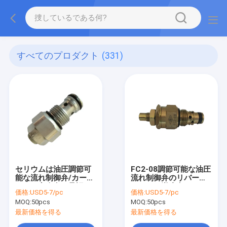
すべてのプロダクト
(331)
セリウムは油圧調節可
FC2-08調節可能な油圧
能な流れ制御弁/カート
流れ制御弁のリバース
リッジ安全弁を承認し
フローの逆止弁
価格:
USD5-7/pc
価格:
USD5-7/pc
た
MOQ:
50pcs
MOQ:
50pcs
最新価格を得る
最新価格を得る