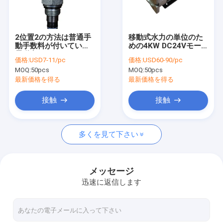
工場旅行
品質管理
2位置2の方法は普通手
移動式水力の単位のた
動手数料が付いている
めの4KW DC24Vモー
私達に連絡しなさい
電磁弁のカートリッジ
ター パワー・パック モ
価格:
USD7-11/pc
価格:
USD60-90/pc
を閉めた
ーター3000RPM
MOQ:
50pcs
MOQ:
50pcs
ニュース
最新価格を得る
最新価格を得る
引用を要求しなさい
接触
接触
多くを見て下さい
小型水力パック
水力の単位
メッセージ
迅速に返信します
油圧多様なブロック
水力パックの部品