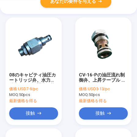
あなたの要件を与える
08のキャビティ油圧カ
CV-16-Pの油圧流れ制
ートリッジ弁、水力の
御弁、上昇テーブル シ
単位のための調節可能
ステムのためのPopet
価格:
USD7-9/pc
価格:
USD3-13/pc
な安全弁
の活字カートリッジの
MOQ:
50pcs
MOQ:
50pcs
逆止弁
最新価格を得る
最新価格を得る
接触
接触