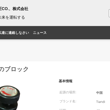
i油圧CO.、株式会社
未来を運転する
私達に連絡しなさい
ニュース
のブロック
基本情報
起源の場所:
中国
ブランド名:
Tiandi