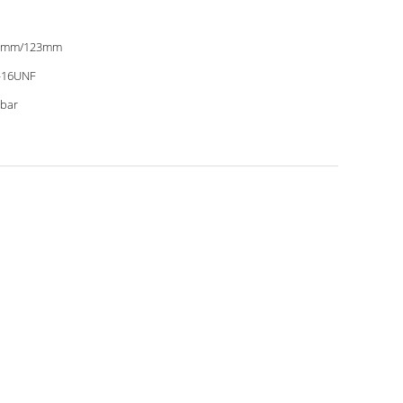
0mm/123mm
-16UNF
bar