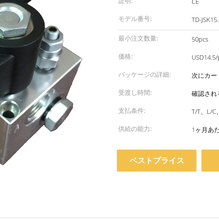
証明:
CE
モデル番号:
TD-JSK15
最小注文数量:
50pcs
価格:
USD14.5/
パッケージの詳細:
次にカー
受渡し時間:
確認され
支払条件:
T/T、L
供給の能力:
1ヶ月あた
ベストプライス