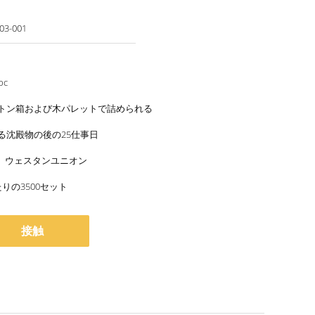
.03-001
pc
トン箱および木パレットで詰められる
る沈殿物の後の25仕事日
/C、ウェスタンユニオン
りの3500セット
接触