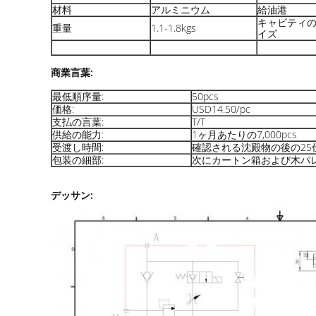
材料
アルミニウム
給油港
キャビティ
重量
1.1-1.8kgs
イズ
商業言葉:
最低順序量:
50pcs
価格:
USD14.50/pc
支払の言葉:
T/T
供給の能力:
1ヶ月あたりの7,000pcs
受渡し時間:
確認される沈殿物の後の25
包装の細部:
次にカートン箱および木パ
デッサン: