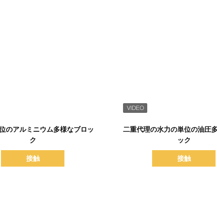
詳細を表示
詳細を表示
位のアルミニウム多様なブロッ
二重代理の水力の単位の油圧
ク
ック
接触
接触