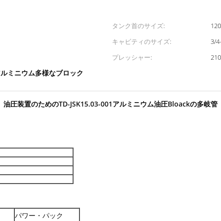
タンク首のサイズ:
12
キャビティのサイズ:
3/4
プレッシャー:
210
アルミニウム多様なブロック
油圧装置のためのTD-JSK15.03-001アルミニウム油圧Bloackの多岐管
パワー・パック