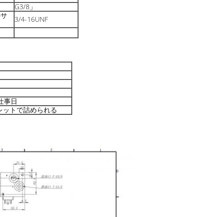
G3/8」
のサ
3/4-16UNF
仕事日
レットで詰められる