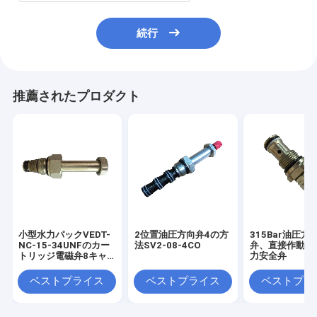
続行
推薦されたプロダクト
小型水力パックVEDT-
2位置油圧方向弁4の方
315Bar油圧方
NC-15-34UNFのカー
法SV2-08-4CO
弁、直接作動さ
トリッジ電磁弁8キャ
力安全弁
ビティ
ベストプライス
ベストプライス
ベストプラ