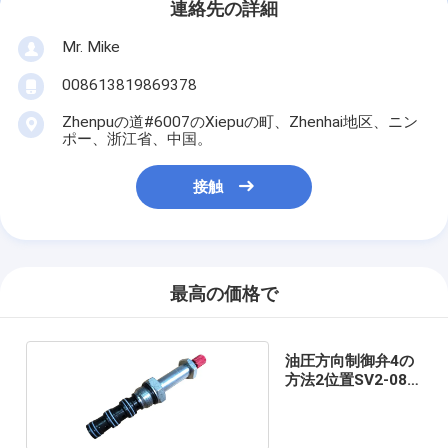
連絡先の詳細
Mr. Mike
008613819869378
Zhenpuの道#6007のXiepuの町、Zhenhai地区、ニン
ポー、浙江省、中国。
接触
最高の価格で
油圧方向制御弁4の
方法2位置SV2-08-
4CO弁