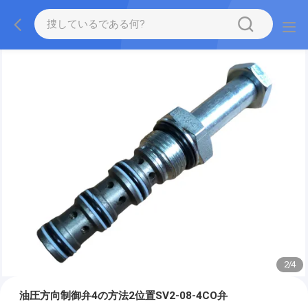
2
/
4
油圧方向制御弁4の方法2位置SV2-08-4CO弁