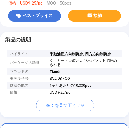
価格：USD9-25/pc
MOQ：50pcs
ベストプライス
接触
製品の説明
ハイライト
,
手動油圧方向制御弁
四方方向制御弁
次にカートン箱および木パレットで詰め
パッケージの詳細
られる
ブランド名
Tiandi
モデル番号
SV2-08-4CO
供給の能力
1ヶ月あたりの10,000pcs
価格
USD9-25/pc
多くを見て下さい