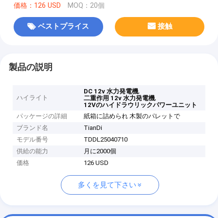
価格：126 USD
MOQ：20個
ベストプライス
接触
製品の説明
,
DC 12v 水力発電機
ハイライト
,
二重作用 12v 水力発電機
12Vのハイドラウリックパワーユニット
パッケージの詳細
紙箱に詰められ 木製のパレットで
ブランド名
TianDi
モデル番号
TDDL25040710
供給の能力
月に2000個
価格
126 USD
多くを見て下さい