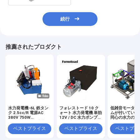
続行
推薦されたプロダクト
水力発電機-6L 鉄タン
フォレストード 10 ク
低雑音モーター
ク 2.5cc/R 電源AC
ォート 水力発電機 単効
ムが付いている
380V 750W
12V / DC 水力ポンプ
同心の水力の単
1450RPM-2 を搭載し
ダンプ トレーラー 自動
た水力駆動ポンプ
車 リフティング,
ベストプライス
ベストプライス
ベストプラ
SAE#6 コンネクタ,2
GPM 流量, 3200 PSI