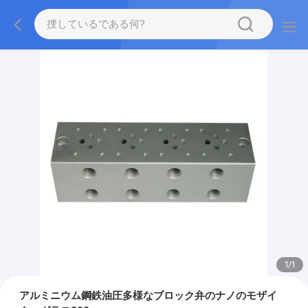
1
/
1
アルミニウム鋼鉄油圧多様なブロック弁のナノのモザイ