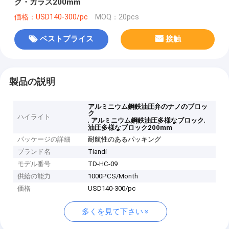
ク・ガラス200mm
価格：USD140-300/pc
MOQ：20pcs
ベストプライス
接触
製品の説明
アルミニウム鋼鉄油圧弁のナノのブロッ
ク
ハイライト
,
,
アルミニウム鋼鉄油圧多様なブロック
油圧多様なブロック200mm
パッケージの詳細
耐航性のあるパッキング
ブランド名
Tiandi
モデル番号
TD-HC-09
供給の能力
1000PCS/Month
価格
USD140-300/pc
多くを見て下さい