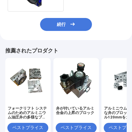
続行
推薦されたプロダクト
フォークリフト システ
弁が付いているアルミ
アルミニウム油
ムのためのアルミニウ
合金の上昇のブロック
な弁のブロック
ム油圧弁の多様なブロ
ル120mmをカ
ック
イズした
ベストプライス
ベストプライス
ベストプラ