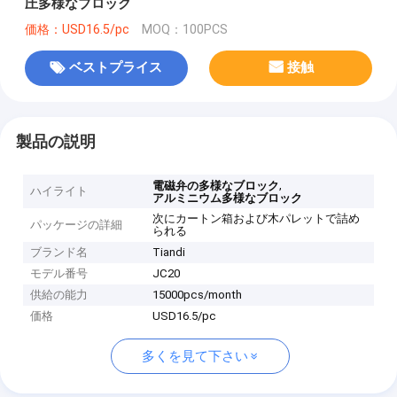
圧多様なブロック
価格：USD16.5/pc
MOQ：100PCS
ベストプライス
接触
製品の説明
,
電磁弁の多様なブロック
ハイライト
アルミニウム多様なブロック
次にカートン箱および木パレットで詰め
パッケージの詳細
られる
ブランド名
Tiandi
モデル番号
JC20
供給の能力
15000pcs/month
価格
USD16.5/pc
多くを見て下さい