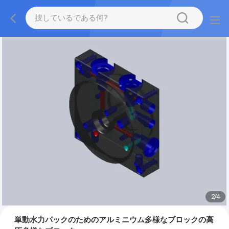
2
/
4
単動水力パックのためのアルミニウム多様なブロックの高